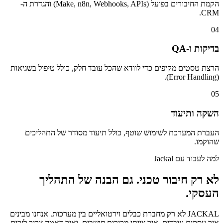
הקמת החיבורים בפועל (Make, n8n, Webhooks, APIs) והגדרת ה-
CRM.
04
בדיקות ו-QA
הרצת טסטים מקיפים כדי לוודא שהכל עובד חלק, כולל טיפול בשגיאות
(Error Handling).
05
השקה ותיעוד
העברת המערכת לשימוש שוטף, כולל תיעוד מסודר של התהליכים
שהוקמו.
למה לעבוד עם Jackal
לא רק חיבור טכני. גם הבנה של התהליך
העסקי.
JACKAL לא רק מחברת כבלים וירטואליים בין מערכות. אנחנו מבינים
איך עסקים עובדים, איך צוותי מכירות חושבים, ואיך דאטה צריך לזרום