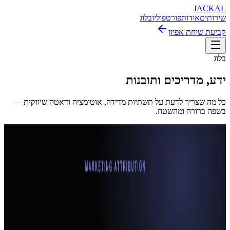
JACKAL
שירותים
אודות
פורטפוליו
בלוג
קביעת שיחת אפיון
בלוג
ידע, מדריכים ותובנות
כל מה שצריך לדעת על תשתיות מדידה, אוטומציה ודאטה שיווקית —
בשפה ברורה ומהשטח.
הכל
5
מדריכים
4
מאמרים
1
מדריך UTM ותיוג מודעות: איך לזהות מאיפה הגיע כל ליד
איך לבנות קישורי UTM נכונים ל-Google Ads, Meta, Taboola ו-
Outbrain, לשמור את מקור הליד ב-CRM ולהימנע מנתונים כפולים
ומבולגנים.
23 ביוני 2026
•
11
דק׳ קריאה
מעקב המרות באתר: איך לדעת אם הלידים והרכישות