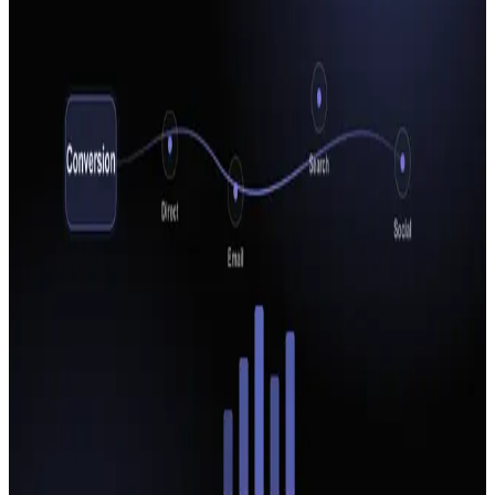
נמדדים נכון
איך לבדוק שטפסים, שיחות, WhatsApp ורכישות נמדדים נכון, למה
Google Ads ו-Meta מציגים מספרים שונים, ואיך לזהות המרות חסרות
או כפולות.
23 ביוני 2026
•
12
דק׳ קריאה
המדריך המלא ל-Google Tag Manager (GTM) לעסקים
כל מה שצריך לדעת על Google Tag Manager: מה זה, איך מתקינים,
תגיות טריגרים ומשתנים, Data Layer ומעקב המרות. מדריך מקיף ופשוט
לבעלי עסקים ומנהלי שיווק.
16 ביוני 2026
•
8
דק׳ קריאה
Server-Side Tracking: המדריך המלא למדידה שעמידה
בעידן הפרטיות
למה מדידה מבוססת דפדפן כבר לא מספיקה, איך עובד Server-Side
Tracking דרך GTM Server ו-Conversion API, ואיך מטמיעים את זה
נכון בלי לאבד דאטה.
10 ביוני 2026
•
3
דק׳ קריאה