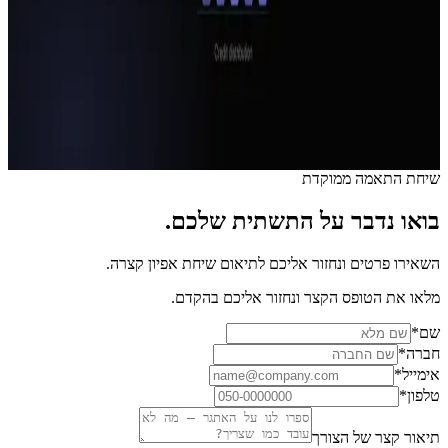
מודל ייחוס (Attribution): למה הדוחות שלכם משקרים
לכם
מדריך מעשי להבנת מודלי ייחוס בשיווק דיגיטלי — למה Last-Click
מטעה, מה ההבדל בין המודלים, ואיך לבנות תמונת ייחוס שאפשר לסמוך
עליה לקבלת החלטות תקציב.
28 במאי 2026
•
2
דק׳ קריאה
שיחת התאמה ממוקדת
בואו נדבר על התשתית שלכם.
השאירו פרטים ונחזור אליכם לתיאום שיחת אפיון קצרה.
מלאו את הטופס הקצר ונחזור אליכם בהקדם.
שם
*
חברה
*
אימייל
*
טלפון
*
תיאור קצר של הצורך