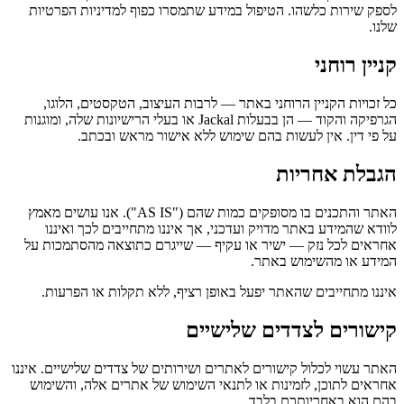
לספק שירות כלשהו. הטיפול במידע שתמסרו כפוף למדיניות הפרטיות
שלנו.
קניין רוחני
כל זכויות הקניין הרוחני באתר — לרבות העיצוב, הטקסטים, הלוגו,
הגרפיקה והקוד — הן בבעלות Jackal או בעלי הרישיונות שלה, ומוגנות
על פי דין. אין לעשות בהם שימוש ללא אישור מראש ובכתב.
הגבלת אחריות
האתר והתכנים בו מסופקים כמות שהם ("AS IS"). אנו עושים מאמץ
לוודא שהמידע באתר מדויק ועדכני, אך איננו מתחייבים לכך ואיננו
אחראים לכל נזק — ישיר או עקיף — שייגרם כתוצאה מהסתמכות על
המידע או מהשימוש באתר.
איננו מתחייבים שהאתר יפעל באופן רציף, ללא תקלות או הפרעות.
קישורים לצדדים שלישיים
האתר עשוי לכלול קישורים לאתרים ושירותים של צדדים שלישיים. איננו
אחראים לתוכן, לזמינות או לתנאי השימוש של אתרים אלה, והשימוש
בהם הוא באחריותכם בלבד.